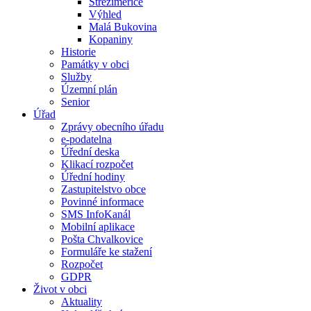
Střeziměřice
Výhled
Malá Bukovina
Kopaniny
Historie
Památky v obci
Služby
Územní plán
Senior
Úřad
Zprávy obecního úřadu
e-podatelna
Úřední deska
Klikací rozpočet
Úřední hodiny
Zastupitelstvo obce
Povinné informace
SMS InfoKanál
Mobilní aplikace
Pošta Chvalkovice
Formuláře ke stažení
Rozpočet
GDPR
Život v obci
Aktuality