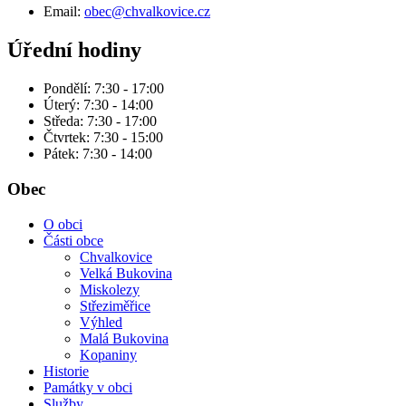
Email:
obec@chvalkovice.cz
Úřední hodiny
Pondělí: 7:30 - 17:00
Úterý: 7:30 - 14:00
Středa: 7:30 - 17:00
Čtvrtek: 7:30 - 15:00
Pátek: 7:30 - 14:00
Obec
O obci
Části obce
Chvalkovice
Velká Bukovina
Miskolezy
Střeziměřice
Výhled
Malá Bukovina
Kopaniny
Historie
Památky v obci
Služby