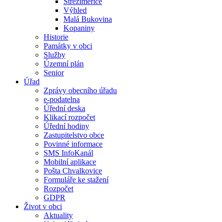
Střeziměřice
Výhled
Malá Bukovina
Kopaniny
Historie
Památky v obci
Služby
Územní plán
Senior
Úřad
Zprávy obecního úřadu
e-podatelna
Úřední deska
Klikací rozpočet
Úřední hodiny
Zastupitelstvo obce
Povinné informace
SMS InfoKanál
Mobilní aplikace
Pošta Chvalkovice
Formuláře ke stažení
Rozpočet
GDPR
Život v obci
Aktuality