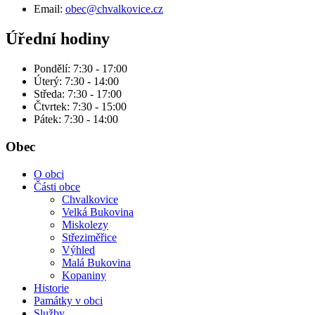
Email:
obec@chvalkovice.cz
Úřední hodiny
Pondělí: 7:30 - 17:00
Úterý: 7:30 - 14:00
Středa: 7:30 - 17:00
Čtvrtek: 7:30 - 15:00
Pátek: 7:30 - 14:00
Obec
O obci
Části obce
Chvalkovice
Velká Bukovina
Miskolezy
Střeziměřice
Výhled
Malá Bukovina
Kopaniny
Historie
Památky v obci
Služby