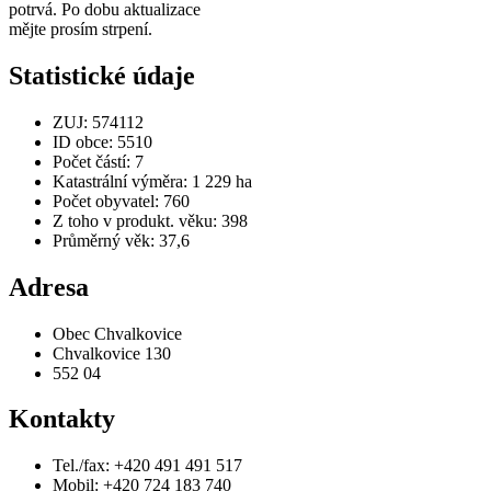
potrvá. Po dobu aktualizace
mějte prosím strpení.
Statistické údaje
ZUJ: 574112
ID obce: 5510
Počet částí: 7
Katastrální výměra: 1 229 ha
Počet obyvatel: 760
Z toho v produkt. věku: 398
Průměrný věk: 37,6
Adresa
Obec Chvalkovice
Chvalkovice 130
552 04
Kontakty
Tel./fax: +420 491 491 517
Mobil: +420 724 183 740