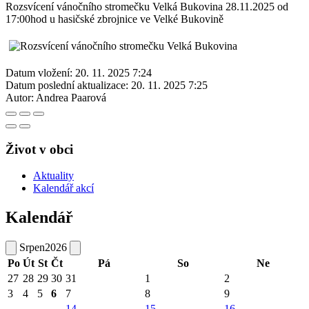
Rozsvícení vánočního stromečku Velká Bukovina 28.11.2025 od
17:00hod u hasičské zbrojnice ve Velké Bukovině
Datum vložení:
20. 11. 2025 7:24
Datum poslední aktualizace:
20. 11. 2025 7:25
Autor:
Andrea Paarová
Život v obci
Aktuality
Kalendář akcí
Kalendář
Srpen
2026
Po
Út
St
Čt
Pá
So
Ne
27
28
29
30
31
1
2
3
4
5
6
7
8
9
14
15
16