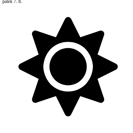
pátek
7. 8.