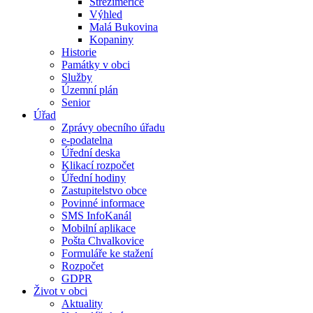
Střeziměřice
Výhled
Malá Bukovina
Kopaniny
Historie
Památky v obci
Služby
Územní plán
Senior
Úřad
Zprávy obecního úřadu
e-podatelna
Úřední deska
Klikací rozpočet
Úřední hodiny
Zastupitelstvo obce
Povinné informace
SMS InfoKanál
Mobilní aplikace
Pošta Chvalkovice
Formuláře ke stažení
Rozpočet
GDPR
Život v obci
Aktuality