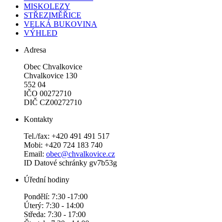
MISKOLEZY
STŘEZIMĚŘICE
VELKÁ BUKOVINA
VÝHLED
Adresa
Obec Chvalkovice
Chvalkovice 130
552 04
IČO 00272710
DIČ CZ00272710
Kontakty
Tel./fax: +420 491 491 517
Mobi: +420 724 183 740
Email:
obec@chvalkovice.cz
ID Datové schránky gv7b53g
Úřední hodiny
Pondělí: 7:30 -17:00
Úterý: 7:30 - 14:00
Středa: 7:30 - 17:00